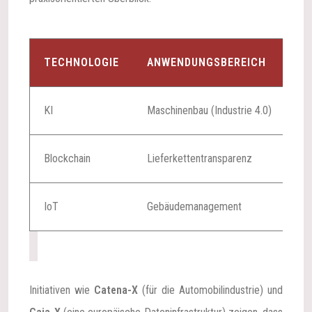
TECHNOLOGIE
ANWENDUNGSBEREICH
K
KI
Maschinenbau (Industrie 4.0)
Au
Blockchain
Lieferkettentransparenz
Si
IoT
Gebäudemanagement
Ve
T
Initiativen wie
Catena-X
(für die Automobilindustrie) und