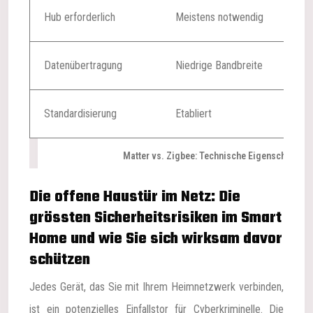
Hub erforderlich
Meistens notwendig
Oft n
Datenübertragung
Niedrige Bandbreite
Höhe
Standardisierung
Etabliert
Zuku
Matter vs. Zigbee: Technische Eigenschaften 
Die offene Haustür im Netz: Die
grössten Sicherheitsrisiken im Smart
Home und wie Sie sich wirksam davor
schützen
Jedes Gerät, das Sie mit Ihrem Heimnetzwerk verbinden,
ist ein potenzielles Einfallstor für Cyberkriminelle. Die